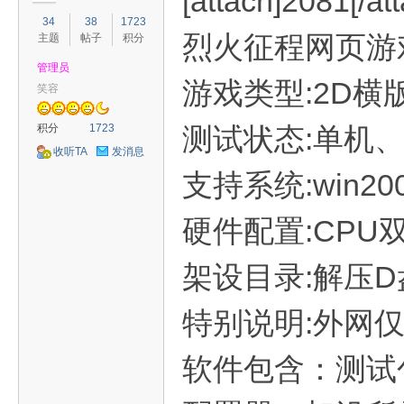
[attach]2081[/at
34
38
1723
烈火征程网页游戏 (
主题
帖子
积分
管理员
游戏类型:2D横
笑容
容
积分
1723
测试状态:单机
收听TA
发消息
支持系统:win2003/
硬件配置:CPU双
架设目录:解压
怀
特别说明:外网
软件包含：测试包