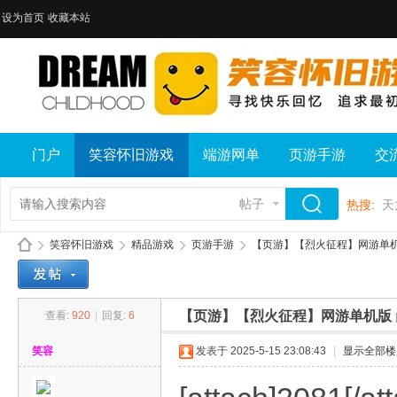
设为首页
收藏本站
门户
笑容怀旧游戏
端游网单
页游手游
交
帖子
热搜:
天
笑容怀旧游戏
精品游戏
页游手游
【页游】【烈火征程】网游单
【页游】【烈火征程】网游单机版
查看:
920
|
回复:
6
笑
»
›
›
›
笑容
发表于 2025-5-15 23:08:43
|
显示全部楼