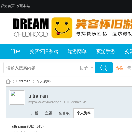
设为首页
收藏本站
门户
笑容怀旧游戏
端游网单
页游手游
交
帖子
热搜:
天
ultraman
个人资料
ultraman
http://www.xiaoronghuaijiu.com/?145
笑
›
›
广播
主题
留言板
个人资料
ultraman
(UID: 145)