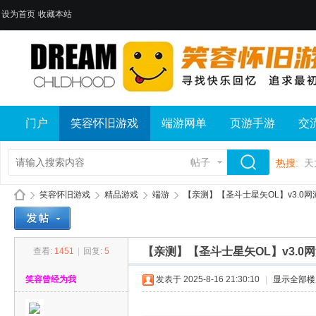
设为首页
收藏本站
门户
笑容怀旧游戏
端游网单
页游手游
交
帖子
热搜:
天
笑容怀旧游戏
精品游戏
端游
【亲测】【圣斗士星矢OL】v3.0网游
【亲测】【圣斗士星矢OL】v3.0网
查看:
1451
|
回复:
5
笑
»
›
›
›
笑容曾经为我
发表于 2025-8-16 21:30:10
|
显示全部楼