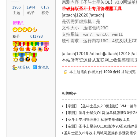
亲测内容【圣斗士星矢OL】v3.0网游单
1906
1944
61万
带破解版圣斗士专用管理器
工具
主题
帖子
积分
[attach]12020[/attach]
是否需要虚拟机：是
管理员
文件大小：压缩包约23G
支持系统：win7、win10、win11
容
积分
611798
硬件需求：运行内存16G +4核及以上C
[attach]12019[/attach][attach]12018[/at
本站所有资源皆从互联网上收集整理而
收听TA
发消息
本主题需向作者支付
1000 金钱
才能浏览
相关帖子
怀
•
【亲测】【圣斗士星矢2.0更新版】VM一键单机版
•
【亲测】圣斗士星矢OL网游单机版新3.0带GM
•
【圣斗士专用管理器】私服专用修改工具
•
【亲测】圣斗士星矢OL182版本90圣衣纯净原
•
圣斗士星矢ol修改未局域网版操作步骤及需求