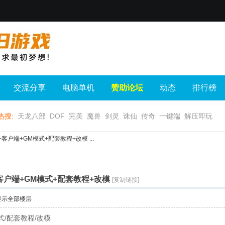
交流分享
电脑单机
赞助论坛
动态
排行榜
热搜:
天龙八部
DOF
完美
魔兽
剑灵
诛仙
传奇
一键端
解压即玩
户端+GM模式+配套教程+改模 ...
户端+GM模式+配套教程+改模
[复制链接]
显示全部楼层
式/配套教程/改模