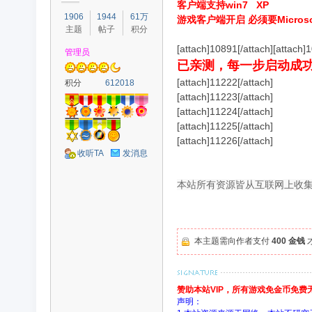
客户端支持win7 XP
1906
1944
61万
游戏客户端开启 必须要Microsoft
主题
帖子
积分
[attach]10891[/attach][attach]
管理员
已亲测，每一步启动成
容
[attach]11222[/attach]
积分
612018
[attach]11223[/attach]
[attach]11224[/attach]
[attach]11225[/attach]
[attach]11226[/attach]
收听TA
发消息
本站所有资源皆从互联网上收
怀
本主题需向作者支付
400 金钱
赞助本站VIP，所有游戏免金币免
声明：