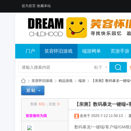
设为首页
收藏本站
门户
笑容怀旧游戏
端游网单
页游手游
帖子
笑容怀旧游戏
精品游戏
端游
【亲测】数码暴龙一键端+客
【亲测】数码暴龙一键端+客
查看:
631
|
回复:
0
笑
»
›
›
›
笑容曾经为我
发表于 2025-7-12 11:50:13
|
数码暴龙/一键端/客户端/GM模