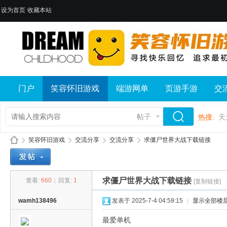
设为首页
收藏本站
门户
笑容怀旧游戏
端游网单
页游手游
交
帖子
热搜:
天
笑容怀旧游戏
交流分享
交流分享
求僵尸世界大战下载链接
求僵尸世界大战下载链接
查看:
660
|
回复:
1
[复制链接]
笑
»
›
›
›
wamh138496
发表于 2025-7-4 04:59:15
|
显示全部楼
最爱单机